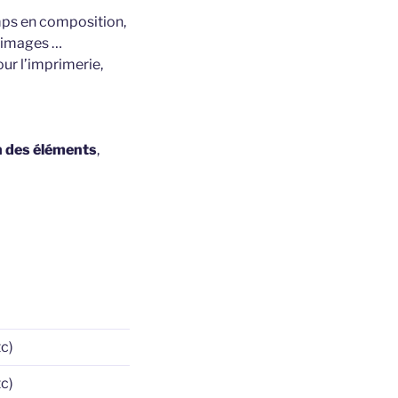
mps en composition,
d’images …
our l’imprimerie,
in des éléments
,
tc)
tc)