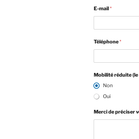
s
E-mail
*
t
u
d
i
o
P
Téléphone
*
M
R
)
b
e
s
Mobilité réduite (l
o
Non
i
n
Oui
Merci de préciser 