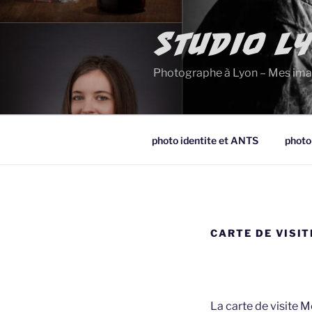
Aller
au
contenu
STUDIO L
principal
Photographe à Lyon – Mes ima
photo identite et ANTS
photo
CARTE DE VISIT
La carte de visite 