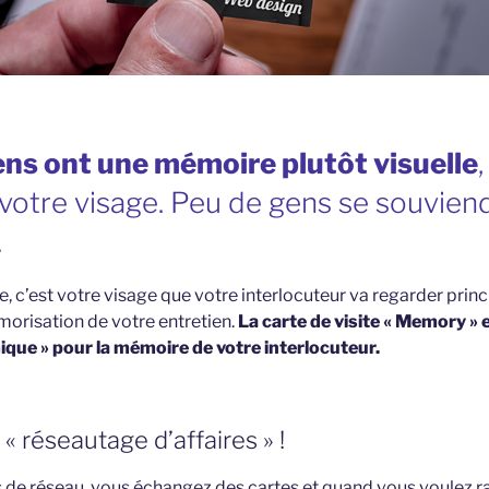
ns ont une mémoire plutôt visuelle
,
 votre visage. Peu de gens se souvien
…
, c’est votre visage que votre interlocuteur va regarder princ
orisation de votre entretien.
La carte de visite « Memory » e
que » pour la mémoire de votre interlocuteur.
 « réseautage d’affaires » !
 de réseau, vous échangez des cartes et quand vous voulez r