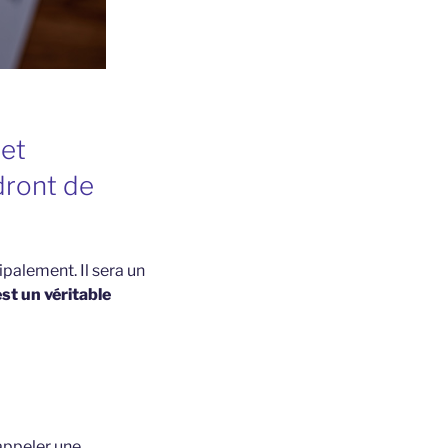
 et
dront de
ipalement. Il sera un
st un véritable
appeler une