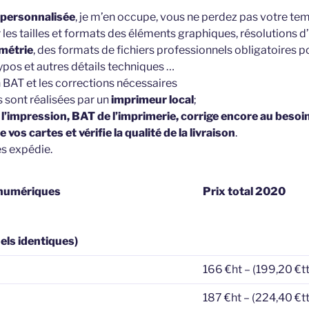
personnalisée
, je m’en occupe, vous ne perdez pas votre te
r les tailles et formats des éléments graphiques, résolutions 
imétrie
, des formats de fichiers professionnels obligatoires p
ypos et autres détails techniques …
n BAT et les corrections nécessaires
s sont réalisées par un
imprimeur local
;
e l’impression, BAT de l’imprimerie, corrige encore au beso
vos cartes et vérifie la qualité de la livraison
.
es expédie.
 numériques
Prix total 2020
els identiques)
166 €ht – (199,20 €t
187 €ht – (224,40 €t