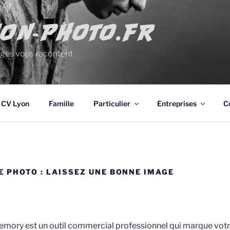
YON-PHOTO.FR
ges vous racontent
 CV Lyon
Famille
Particulier
Entreprises
C
E PHOTO : LAISSEZ UNE BONNE IMAGE
Memory est un outil commercial professionnel qui marque votre