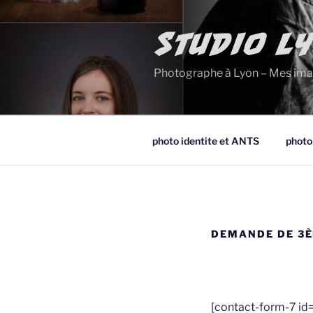
Aller
au
contenu
STUDIO L
principal
Photographe à Lyon – Mes ima
photo identite et ANTS
photo
DEMANDE DE 3È
[contact-form-7 id=