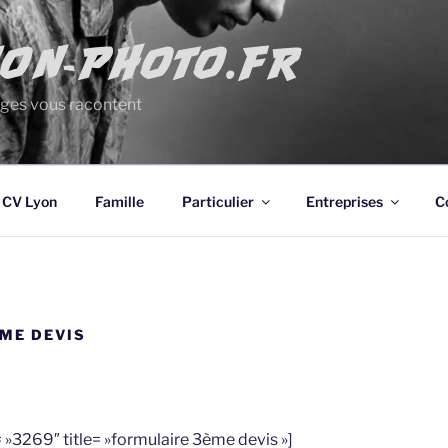
YON-PHOTO.FR
ges vous racontent
 CV Lyon
Famille
Particulier
Entreprises
C
ME DEVIS
 »3269″ title= »formulaire 3ème devis »]