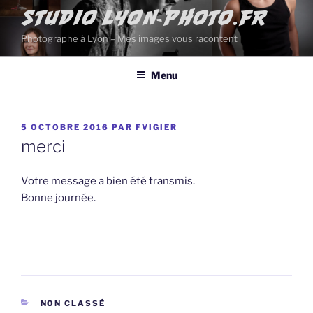
Aller
STUDIO LYON-PHOTO.FR
au
Photographe à Lyon – Mes images vous racontent
contenu
principal
Menu
PUBLIÉ
5 OCTOBRE 2016
PAR
FVIGIER
LE
merci
Votre message a bien été transmis.
Bonne journée.
CATÉGORIES
NON CLASSÉ