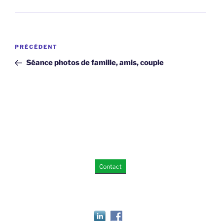
Navigation
Article
PRÉCÉDENT
de
précédent
Séance photos de famille, amis, couple
l’article
Contact